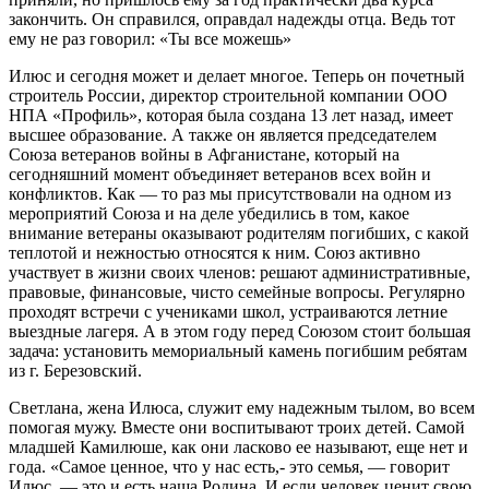
закончить. Он справился, оправдал надежды отца. Ведь тот
ему не раз говорил: «Ты все можешь»
Илюс и сегодня может и делает многое. Теперь он почетный
строитель России, директор строительной компании ООО
НПА «Профиль», которая была создана 13 лет назад, имеет
высшее образование. А также он является председателем
Союза ветеранов войны в Афганистане, который на
сегодняшний момент объединяет ветеранов всех войн и
конфликтов. Как — то раз мы присутствовали на одном из
мероприятий Союза и на деле убедились в том, какое
внимание ветераны оказывают родителям погибших, с какой
теплотой и нежностью относятся к ним. Союз активно
участвует в жизни своих членов: решают административные,
правовые, финансовые, чисто семейные вопросы. Регулярно
проходят встречи с учениками школ, устраиваются летние
выездные лагеря. А в этом году перед Союзом стоит большая
задача: установить мемориальный камень погибшим ребятам
из г. Березовский.
Светлана, жена Илюса, служит ему надежным тылом, во всем
помогая мужу. Вместе они воспитывают троих детей. Самой
младшей Камилюше, как они ласково ее называют, еще нет и
года. «Самое ценное, что у нас есть,- это семья, — говорит
Илюс, — это и есть наша Родина. И если человек ценит свою