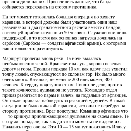
превосходили наших. Просочились данные, что банда
собирается переходить на сторону противника.
На тот момент готовилась большая операция по захвату
каравана, в которой должны были участвовать один наш
разведвзвод и два гранатометного расчета вместе с бандой,
состоящей приблизительно из 50 человек. Служили они лишь
поддержкой, в то время как основная нагрузка ложилась на
сарбосов (Сарбосы — солдаты афганской армии), с которыми
наши только что разминулись.
Маршрут пролегал вдоль реки. Та ночь выдалась
необыкновенно ясной. Ярко светила луна, хорошо освещая
дорогу и горы. Прошли порядка 10 км, как вдруг глаз ухватил
толпу людей, спускающуюся по склонам гор. Их было много,
очень много. Казалось, не меньше 200 или, может, 300
человек. К сердцу подступил страх. Понятное дело, против
такого количества душманов не устоять. Командир отдал
приказ разбиться по парам и залечь, да подальше от афганцев.
Он также приказал наблюдать за реакцией «друзей». В такой
ситуации не было никакой гарантии, что они не перейдут на
сторону противника. Враг подступал. Командир афганцев что
— то крикнул приближающимся душманам на своем языке. Те
сразу же попадали, так как до этого момента не видели их.
Начались переговоры. Эти 10 — 15 минут показались Илюсу