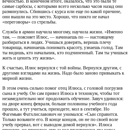
вечностью. В конечном итоге, оказалось, что это были те
самые сарбосы, с которыми всего несколько часов назад они
разминулись. Сбившись с курса или еще по какой причине,
они вышли на это место. Хорошо, что никто не начал
«переговоры» со стрельбы.
Служба в армии научила многому, научила жизни. «Именно
там, — поясняет Илюс, — начинаешь по — настоящему
разбираться в людях. Учишься доверять, веришь плечу
товарища, начинаешь понимать красоту, узнаешь голод. Там
ты видишь, кто начальник, кто подчиненный. Там ты учишься
жить и ценить эту жизнь».
К счастью, Илюс вернулся с той войны. Вернулся другим, с
другими взглядами на жизнь. Надо было заново привыкать к
мирной жизни.
В этом очень сильно помог отец Илюса, с головой погрузив
сына в учебу. Он сам привел Илюса в техникум, чтобы тот
незамедлительно мог продолжить обучение. Завуч удивился:
на дворе конец февраля, больше половины учебного года
прошло, а тут учиться, приходите, мол в сентябре. Но
Фагемьян Фатхлиславович не унимался: «Сын справится.
Только возьмите его. В конце концов, он не по своей воле
учебу прервал, вот с выводом домой вернулся». Илюса
приняли, но пришлось ему за год практически два курса