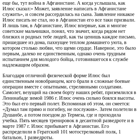
еще бы, тут война в Афганистане. А когда услышала, как
Илюс сказал:» Может, заявление написать в Афганистане
служить», и совсем рассердилась на сына. Заявление никакое
Илюс писать не стал, но в Афганистан его все таки призвали.
И лишь там, в Афганистане, Илюс впервые, как и многие
советские мальчишки, понял, что значит, когда рядом нет
близких и родных тебе людей, как ты ценишь каждое письмо,
пришедшее из дома, пахнущее теплом домашнего уюта, в
котором столько любви, что щеми сердце. Наверное, это было
первым, далеко не единственным, однако очень трудным
испытанием для молодого бойца, готовившегося к службе
надлежащим образом.
Благодаря отличной физической форме Илюс был
единственным новобранцем, кого брали в сложные боевые
операции вместе с опытными, стрелянными солдатами.
Самолет, везущий на своем борту наших ребят, приземлился в
Ленинабаде зимой 1986 г. Илюс очень сильно боялся высоты.
Это был его первый полет. Вспоминая об этом, он смеется:
«Думал там прямо и погибну, не послужив». Затем полетели в
Душанбе, а потом поездом до Термеза, где и проходила
учебка. Пять месяцев тренировок в десантной разведроте и в
марте 1987 г. Илюс прибывает в Афганистан. Его
распределили в Гератский 101 мотострелковый полк, 1
батальон, 1 разведроты.