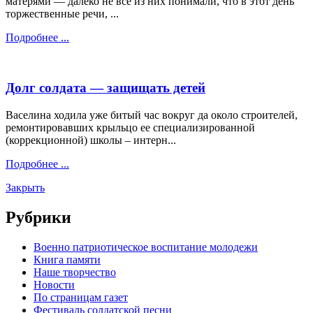
матерями — далеко не все из них понимали, что в этот день
торжественные речи, ...
Подробнее ...
Долг солдата — защищать детей
Васелина ходила уже битый час вокруг да около строителей,
ремонтировавших крыльцо ее специализированной
(коррекционной) школы – интерн...
Подробнее ...
Закрыть
Рубрики
Военно патриотическое воспитание молодежи
Книга памяти
Наше творчество
Новости
По страницам газет
Фестиваль солдатской песни