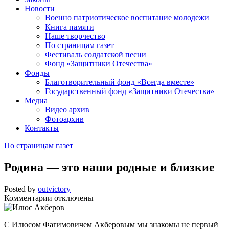
Новости
Военно патриотическое воспитание молодежи
Книга памяти
Наше творчество
По страницам газет
Фестиваль солдатской песни
Фонд «Защитники Отечества»
Фонды
Благотворительный фонд «Всегда вместе»
Государственный фонд «Защитники Отечества»
Медиа
Видео архив
Фотоархив
Контакты
По страницам газет
Родина — это наши родные и близкие
Posted by
outvictory
к
Комментарии
отключены
записи
Родина
С Илюсом Фагимовичем Акберовым мы знакомы не первый
—