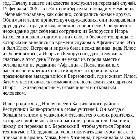
год. Началу нашего знакомства послужил интересный случай.
это
15 февраля 2006 г. в г.Екатеринбурге на площади у мемориала
наши
«Черный тюльпан», как обычно, собирались боевые друзья.
родные
Обнимая и тепло приветствуя окружающих, они поздравляли
и
друг друга с праздником, делились новостями. Совершенно
близкие
неожиданно для себя наш сотрудник из Белоруссии Игорь
Киселев признал в одном из них своего боевого товарища, с
которым не виделись со времени службы в Афганистане. Это
и был Илюс. Встреча и впрямь была неожиданная, ведь Илюс
из Березовского, а Игорь из Белоруссии, да к тому же, к
счастью, в этот день Игорь не уехал из города вместе с
остальными из редакции «Афганца». После взаимных
расспросов и крепких объятий друзья отправились на
празднование вывода войск в Березовский, где и живет Илюс.
Затем у нас появилась возможность познакомиться с другом
Игоря — жизнерадостным, отзывчивым и открытым
человеком.
Илюс родился в д.Новоякшеево Балтачевского района
Республики Башкортостан в семье учителей. Он всегда с
большим теплом и уважением отзывается о своих родителях,
которые с любовью заботой растили троих детей. Окончив
школу, он переехал в г. Березовский, чтобы учиться Горном
техникуме г. Свердловска. успел окончить два курса, как его
призвали в армию. Мама, Рена Хазиевна, переживала за сына,