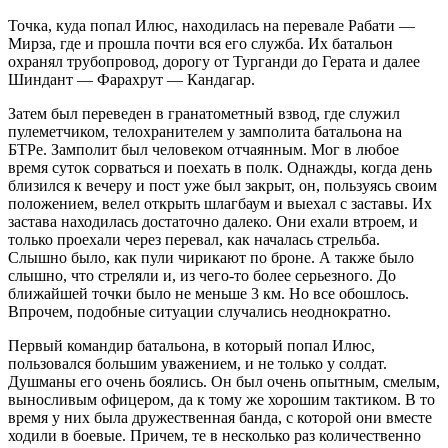
Точка, куда попал Илюс, находилась на перевале Рабати —
Мирза, где и прошла почти вся его служба. Их батальон
охранял трубопровод, дорогу от Турганди до Герата и далее
Шиндант — Фарахрут — Кандагар.
Затем был переведен в гранатометный взвод, где служил
пулеметчиком, телохранителем у замполита батальона на
БТРе. Замполит был человеком отчаянным. Мог в любое
время суток сорваться и поехать в полк. Однажды, когда день
близился к вечеру и пост уже был закрыт, он, пользуясь своим
положением, велел открыть шлагбаум и выехал с заставы. Их
застава находилась достаточно далеко. Они ехали втроем, и
только проехали через перевал, как началась стрельба.
Слышно было, как пули чирикают по броне. А также было
слышно, что стреляли и, из чего-то более серьезного. До
ближайшей точки было не меньше 3 км. Но все обошлось.
Впрочем, подобные ситуации случались неоднократно.
Первый командир батальона, в который попал Илюс,
пользовался большим уважением, и не только у солдат.
Душманы его очень боялись. Он был очень опытным, смелым,
выносливым офицером, да к тому же хорошим тактиком. В то
время у них была дружественная банда, с которой они вместе
ходили в боевые. Причем, те в несколько раз количественно