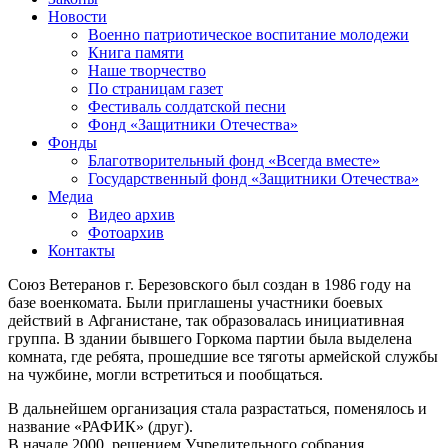
Новости
Военно патриотическое воспитание молодежи
Книга памяти
Наше творчество
По страницам газет
Фестиваль солдатской песни
Фонд «Защитники Отечества»
Фонды
Благотворительный фонд «Всегда вместе»
Государственный фонд «Защитники Отечества»
Медиа
Видео архив
Фотоархив
Контакты
Союз Ветеранов г. Березовского был создан в 1986 году на
базе военкомата. Были приглашены участники боевых
действий в Афганистане, так образовалась инициативная
группа. В здании бывшего Горкома партии была выделена
комната, где ребята, прошедшие все тяготы армейской службы
на чужбине, могли встретиться и пообщаться.
В дальнейшем организация стала разрастаться, поменялось и
название «РАФИК» (друг).
В начале 2000, решением Учредительного собрания,